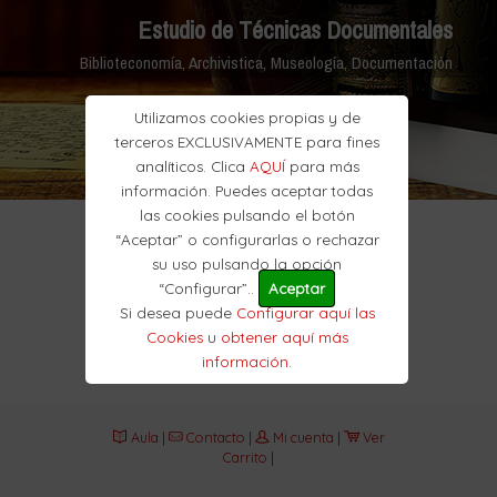
Estudio de Técnicas Documentales
Biblioteconomía, Archivistica, Museología, Documentación
Utilizamos cookies propias y de
terceros EXCLUSIVAMENTE para fines
analíticos. Clica
AQUÍ
para más
información. Puedes aceptar todas
las cookies pulsando el botón
“Aceptar” o configurarlas o rechazar
su uso pulsando la opción
“Configurar”..
Aceptar
Si desea puede
Configurar aquí las
Cookies
u
obtener aquí más
información
.
Aula
|
Contacto
|
Mi cuenta
|
Ver
Carrito
|