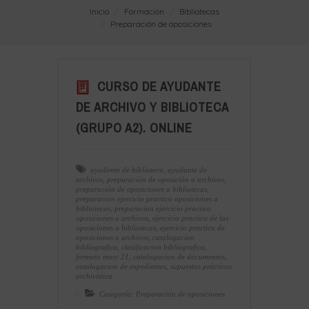
Inicio
Formación
Bibliotecas
Preparación de oposiciones
CURSO DE AYUDANTE
DE ARCHIVO Y BIBLIOTECA
(GRUPO A2). ONLINE
ayudante de biblioteca
,
ayudante de
archivos
,
preparación de oposición a archivos
,
preparación de oposiciones a bibliotecas
,
preparacion ejercicio practico oposiciones a
bibliotecas
,
preparacion ejercicio practico
oposiciones a archivos
,
ejercicio practico de las
oposiciones a bibliotecas
,
ejercicio practico de
oposiciones a archivos
,
catalogacion
bibliografica
,
clasificacion bibliografica
,
formato marc 21
,
catalogacion de documentos
,
catalogacion de expedientes
,
supuestos prácticos
archivística
Categoría: Preparación de oposiciones