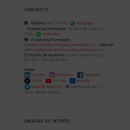
CONTACTO
Editorial:
640 77 91 77 /
WhatsApp
Enseñanza/Formación:
91 314 51 98 / 620 00
17 76 /
WhatsApp
Enseñanza/Formación:
info@estudiodetecnicasdocumentales.com
Editorial:
editorial@estudiodetecnicasdocumentales.com
Horario de secretaría
: Lunes a jueves 9 a 15 y
16 a 18 h / Viernes 9 a 15 h.
Redes
LinkedIn
Instagram
Facebook
TikTok
YouTube
Bluesky
Canal de Telegram
Apartado postal: nº
36221. 28080-Madrid
ENLACES DE INTERÉS