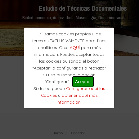
Estudio de Técnicas Documentales
Biblioteconomía, Archivistica, Museología, Documentación
Utilizamos cookies propias y de
terceros EXCLUSIVAMENTE para fines
analíticos. Clica
AQUÍ
para más
información. Puedes aceptar todas
las cookies pulsando el botón
“Aceptar” o configurarlas o rechazar
su uso pulsando la opción
“Configurar”..
Aceptar
Si desea puede
Configurar aquí las
Cookies
u
obtener aquí más
información
.
Inicio
Buscador