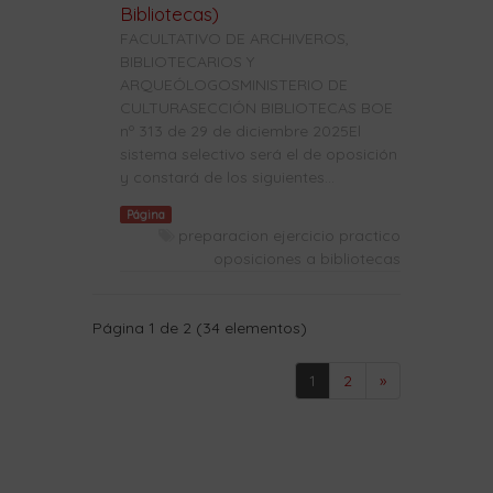
Bibliotecas)
FACULTATIVO DE ARCHIVEROS,
BIBLIOTECARIOS Y
ARQUEÓLOGOSMINISTERIO DE
CULTURASECCIÓN BIBLIOTECAS BOE
nº 313 de 29 de diciembre 2025El
sistema selectivo será el de oposición
y constará de los siguientes...
Página
preparacion ejercicio practico
oposiciones a bibliotecas
Página 1 de 2 (34 elementos)
1
2
»