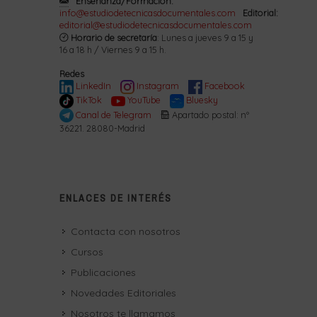
Enseñanza/Formación:
info@estudiodetecnicasdocumentales.com
Editorial:
editorial@estudiodetecnicasdocumentales.com
Horario de secretaría
: Lunes a jueves 9 a 15 y
16 a 18 h / Viernes 9 a 15 h.
Redes
LinkedIn
Instagram
Facebook
TikTok
YouTube
Bluesky
Canal de Telegram
Apartado postal: nº
36221. 28080-Madrid
ENLACES DE INTERÉS
Contacta con nosotros
Cursos
Publicaciones
Novedades Editoriales
Nosotros te llamamos