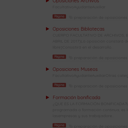
Oposiciones Archivos
FacultativoAyudanteAuxiliar
Página
preparación de oposiciones 
Oposiciones Bibliotecas
CUERPO FACULTATIVO DE ARCHIVOS, B
ABRIL DE 2017)La oposición constará de 
libre)Consistirá en el desarrollo...
Página
preparación de oposiciones 
Oposiciones Museos
FacultativoAyudanteAuxiliarOtras categ
Página
preparación de oposiciones 
Formación bonificada
¿QUE ES LA FORMACIÓN BONIFICADA?La
programada o formación continua, es l
lasempresas y sus trabajadore...
Página
preparación de oposiciones 