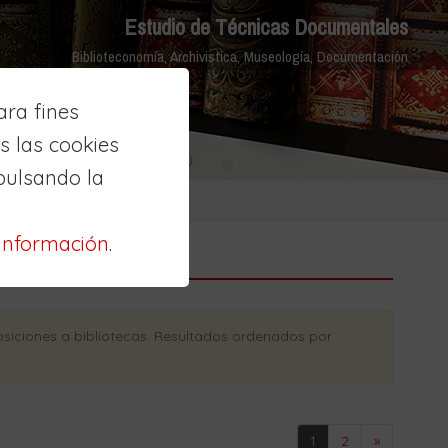
Estudio de Técnicas Documentales
Biblioteconomía, Archivistica, Museología, Documentación
ra fines
 las cookies
pulsando la
información
.
siciones a bibliotecas
. Resultados ordenados
por
1
2
»