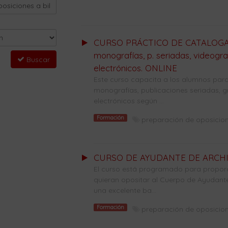
CURSO PRÁCTICO DE CATALOGAC
monografías, p. seriadas, videogr
Buscar
electrónicos. ONLINE
Este curso capacita a los alumnos para:
monografías, publicaciones seriadas, 
electrónicos según ...
Formación
preparación de oposicion
CURSO DE AYUDANTE DE ARCHIV
El curso está programado para propor
quieran opositar al Cuerpo de Ayudantes
una excelente ba...
Formación
preparación de oposicion