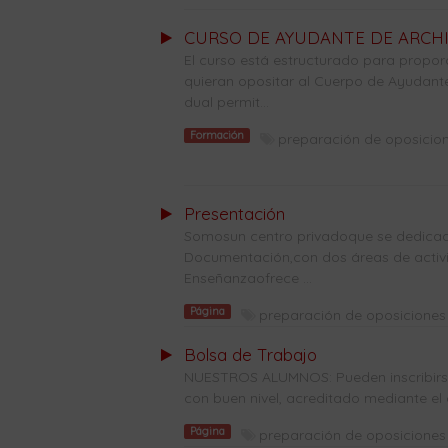
CURSO DE AYUDANTE DE ARCHIV
El curso está estructurado para propo
quieran opositar al Cuerpo de Ayudantes
dual permit...
Formación
preparación de oposicion
Presentación
Somosun centro privadoque se dedicade
Documentación,con dos áreas de activi
Enseñanzaofrece ...
Página
preparación de oposiciones 
Bolsa de Trabajo
NUESTROS ALUMNOS: Pueden inscribirse 
con buen nivel, acreditado mediante el 
Página
preparación de oposiciones 