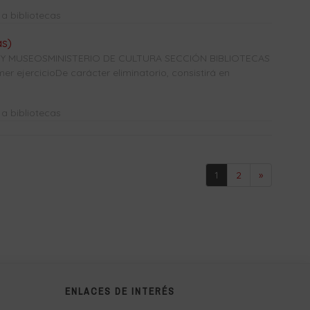
a bibliotecas
as)
 Y MUSEOSMINISTERIO DE CULTURA SECCIÓN BIBLIOTECAS
r ejercicioDe carácter eliminatorio, consistirá en
a bibliotecas
1
2
»
ENLACES DE INTERÉS