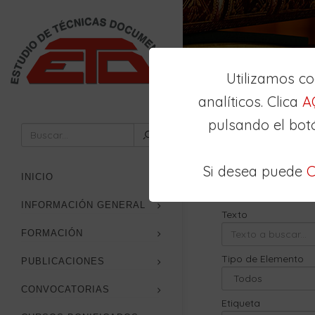
Utilizamos c
analíticos. Clica
A
pulsando el bot
Inicio
Buscador
Si desea puede
C
Búsqueda
Avan
INICIO
INFORMACIÓN GENERAL
Texto
FORMACIÓN
Tipo de Elemento
PUBLICACIONES
CONVOCATORIAS
Etiqueta