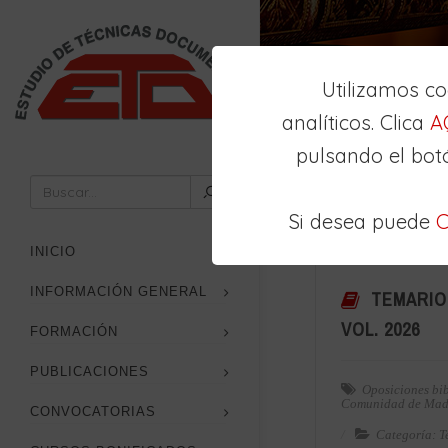
Utilizamos c
analíticos. Clica
A
pulsando el bot
Inicio
Publicaciones
Si desea puede
C
INICIO
TEMARIO 
INFORMACIÓN GENERAL
VOL. 2026
FORMACIÓN
PUBLICACIONES
Oposiciones bi
Comunidad de Mad
CONVOCATORIAS
Categoría: T