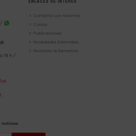
ENLACES DE INTERÉS
Contacta con nosotros
 /
Cursos
Publicaciones
Novedades Editoriales
al:
Nosotros te llamamos
a 18 h /
Tok
1.
 noticias