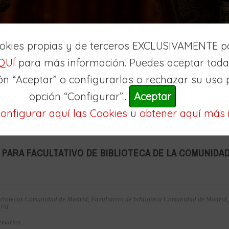
ookies propias y de terceros EXCLUSIVAMENTE pa
QUÍ
para más información. Puedes aceptar todas
ón “Aceptar” o configurarlas o rechazar su uso 
opción “Configurar”..
Aceptar
Oposiciones Madrid
Temarios
onfigurar aquí las Cookies
u
obtener aquí más 
PARA FACULTATIVO DE BIBLIOTECA DE LA COMUNIDAD
bliotecas Comunidad de Madrid
,
Facultativo de biblioteca Comunidad de Madrid
rid
emarios