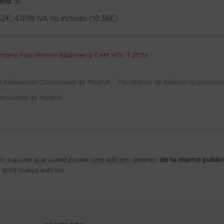
eta
:
Si
,62€, 4,00% IVA no incluido (10,38€)
mario Facultativo Biblioteca CAM VOL 1 2026
 bibliotecas Comunidad de Madrid
Facultativo de biblioteca Comuni
omunidad de Madrid
ón supone que usted posee una edición anterior
de la misma public
esta nueva edición.