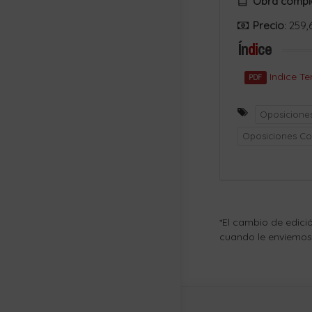
Obra compl
Precio
: 259
Ín
di
ce
Indice Te
PDF
Oposiciones
Oposiciones C
*El cambio de edici
cuando le enviemos 