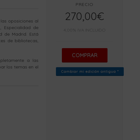
PRECIO
270,00€
las oposiciones al
, Especialidad de
4,00% IVA INCLUIDO
ad de Madrid. Está
es de bibliotecas,
COMPRAR
pletamente a las
ar los temas en el
Cambiar mi edición antigua *