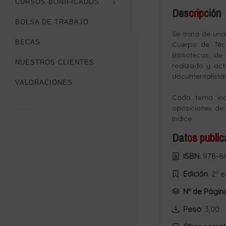
CURSOS BONIFICADOS
Des
crip
ción
BOLSA DE TRABAJO
Se trata de una
BECAS
Cuerpo de Técn
Bibliotecas, d
NUESTROS CLIENTES
realizado y ac
documentalistas,
VALORACIONES
Cada tema inc
oposiciones de
índice.
Dat
os publi
c
ISBN
: 978-8
Edición
: 2ª 
Nº de Págin
Peso
: 3,00