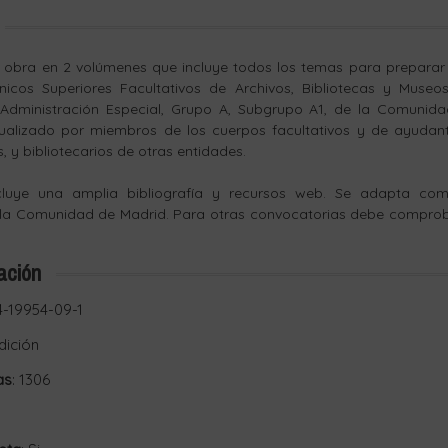
 obra en 2 volúmenes que incluye todos los temas para preparar 
icos Superiores Facultativos de Archivos, Bibliotecas y Museos
e Administración Especial, Grupo A, Subgrupo A1, de la Comunid
tualizado por miembros de los cuerpos facultativos y de ayudant
 y bibliotecarios de otras entidades.
luye una amplia bibliografía y recursos web. Se adapta com
 la Comunidad de Madrid. Para otras convocatorias debe comprob
ación
4-19954-09-1
edición
as
: 1306