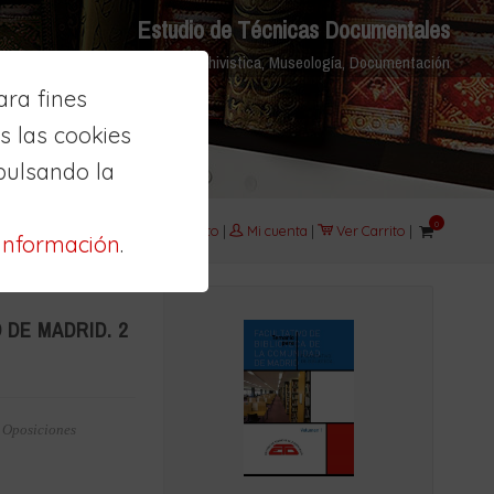
Estudio de Técnicas Documentales
Biblioteconomía, Archivistica, Museología, Documentación
ra fines
 las cookies
pulsando la
0
Aula
|
Contacto
|
Mi cuenta
|
Ver Carrito
|
información
.
 DE MADRID. 2
,
Oposiciones